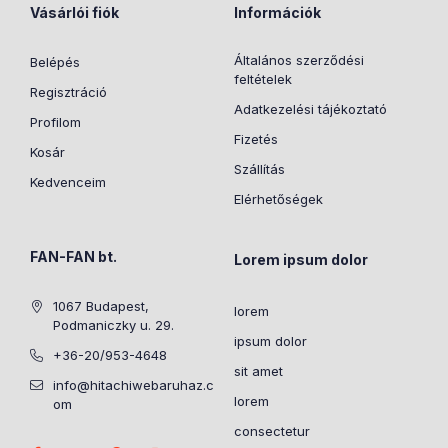
Vásárlói fiók
Információk
Általános szerződési
Belépés
feltételek
Regisztráció
Adatkezelési tájékoztató
Profilom
Fizetés
Kosár
Szállítás
Kedvenceim
Elérhetőségek
FAN-FAN bt.
Lorem ipsum dolor
1067 Budapest,
lorem
Podmaniczky u. 29.
ipsum dolor
+36-20/953-4648
sit amet
info@hitachiwebaruhaz.c
lorem
om
consectetur