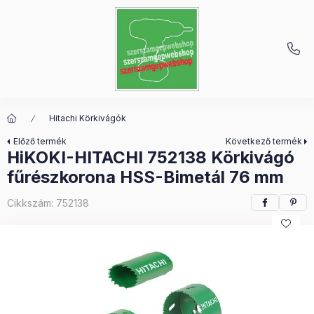
Hitachi Körkivágók
Előző termék
Következő termék
HiKOKI-HITACHI 752138 Körkivágó
fűrészkorona HSS-Bimetál 76 mm
Cikkszám:
752138