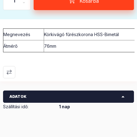
Kosárba
Megnevezés
Körkivágó fűrészkorona HSS-Bimetál
Átmérő
76mm
ADATOK
Szállítási idő
:
1 nap