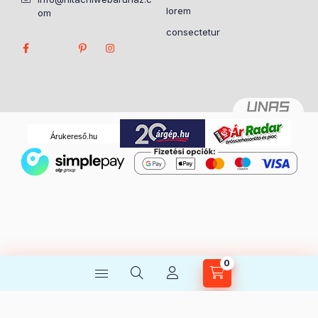
lorem
om
consectetur
Árukereső.hu
0
Kosárban lévő tétel