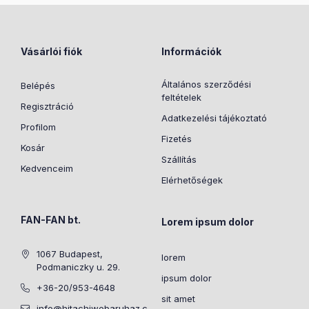
Vásárlói fiók
Információk
Általános szerződési
Belépés
feltételek
Regisztráció
Adatkezelési tájékoztató
Profilom
Fizetés
Kosár
Szállítás
Kedvenceim
Elérhetőségek
FAN-FAN bt.
Lorem ipsum dolor
1067 Budapest,
lorem
Podmaniczky u. 29.
ipsum dolor
+36-20/953-4648
sit amet
info@hitachiwebaruhaz.c